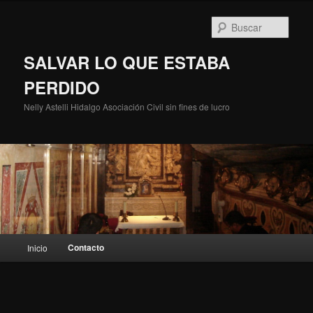
Ir
al
Busc
contenido
principal
SALVAR LO QUE ESTABA
PERDIDO
Nelly Astelli Hidalgo Asociación Civil sin fines de lucro
Menú
Contacto
Inicio
principal