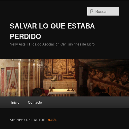
Ir
Ir
al
al
Busc
contenido
contenido
principal
secundario
SALVAR LO QUE ESTABA
PERDIDO
Nelly Astelli Hidalgo Asociación Civil sin fines de lucro
Menú
Inicio
Contacto
principal
n.a.h.
ARCHIVO DEL AUTOR: