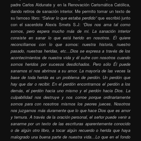
padre Carlos Aldunate y en la Renovación Carismática Católica,
dando retiros de sanación interior. Me permito tomar un texto de
su famoso libro:
“Salvar lo que estaba perdido”
que escribió junto
con el sacerdote Alexis Smets S.J:
“Dios nos ama tal como
somos, pero espera mucho más de mi. La sanación interior
consiste en sanar lo que está herido en nosotros. Él quiere
reconciliarnos con lo que somos: nuestra historia, nuestro
pasado, nuestras heridas, etc…Dios se expresa a través de los
acontecimientos de nuestra vida y él sufre con nosotros cuando
somos heridos por sucesos desdichados. Pero sólo Él puede
sanarnos si nos abrimos a su amor. La mayoría de las veces la
base de toda herida es un problema de perdón. Un perdón que
hay que dar o recibir. En el perdón encontramos el perdón a los
demás, el perdón hacia uno mismo y el perdón hacia Dios. La
culpabilidad nos destruye y nos corroe porque ordinariamente
somos para con nosotros mismos los peores jueces. Nosotros
nos juzgamos más duramente que lo que hace Dios que es amor
y ternura. A través de la oración personal, el señor puede venir a
sanarme por un texto de las escrituras aparentemente conocido
o de algún otro libro, a tocar algún recuerdo o herida que haya
malogrado una buena parte de nuestra vida…Lo que en el fondo